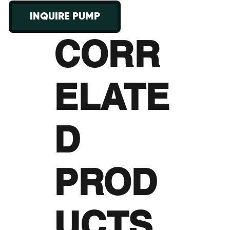
INQUIRE PUMP
CORR
ELATE
D
PROD
UCTS