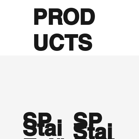
PROD
UCTS
SP
SP
Stai
Stai