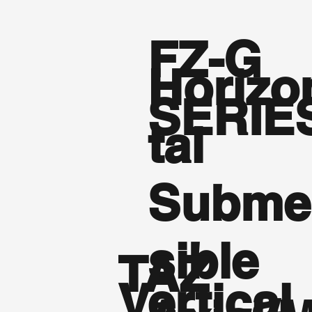
FZ-G
Horizo
SERIE
tal
Subme
sible
TAZ
Vertical