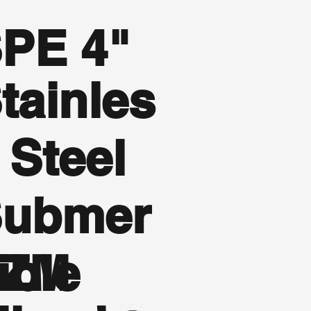
PE 4"
tainles
 Steel
ubmer
ible
FZM