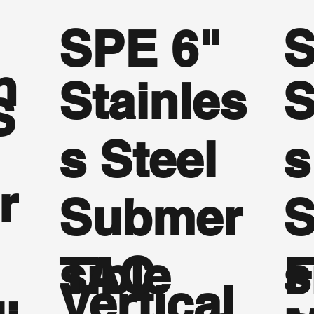
SPE 6"
S
n
Stainles
S
S
s Steel
s
r
Submer
S
sible
s
TAC
Vertical