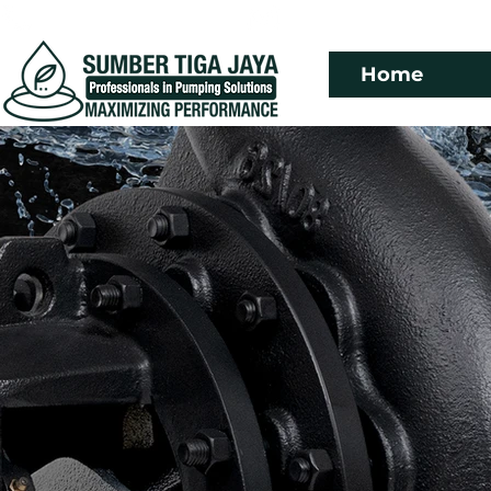
mail.support@s
+62-31-9914-
3626
Home