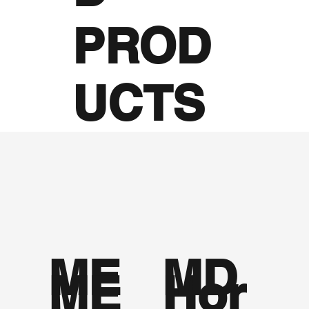
PROD
UCTS
ME
MD
Hor
ME